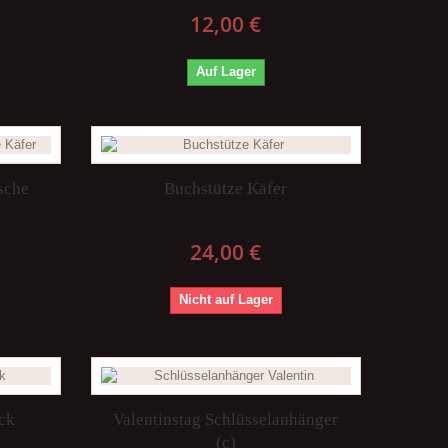
12,00 €
Auf Lager
sche
Buchstütze Käfer
24,00 €
Nicht auf Lager
ck
Valentinstag Schlüsselanhänger
(c)