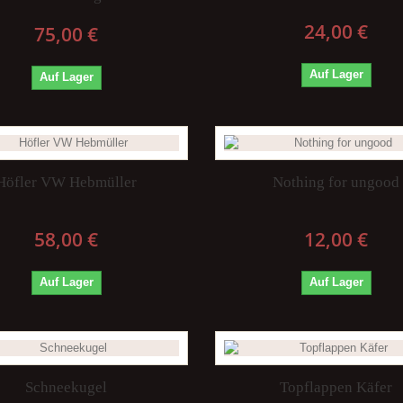
24,00 €
75,00 €
Auf Lager
Auf Lager
Höfler VW Hebmüller
Nothing for ungood
58,00 €
12,00 €
Auf Lager
Auf Lager
Schneekugel
Topflappen Käfer