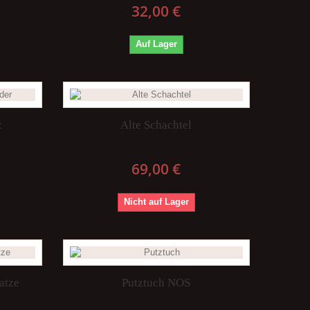
32,00 €
Auf Lager
x
Alte Schachtel
69,00 €
Nicht auf Lager
atze
Putztuch NOS