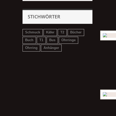
STICHWÖRTER
Schmuck
Käfer
T2
Bücher
Buch
T1
Bus
Ohrringe
Ohrring
Anhänger