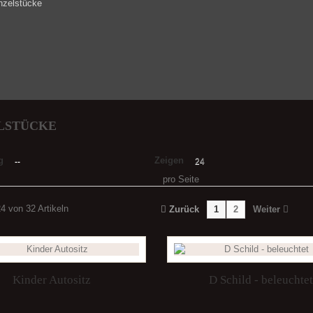
nzelstücke
ELSTÜCKE
g
Zeigen
--
24
pro Seite
24 von 32 Artikeln
Zurück
1
2
Weiter
Kinder Autositz
D Schild - beleuchte