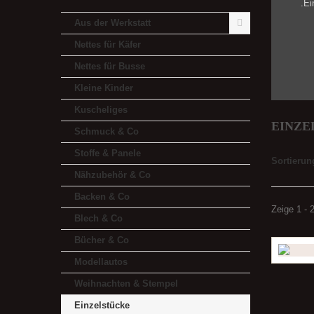
.Ei
Aus der Werkstatt
Nettes für Käfer
Nettes für Busse
Kleine Kinder
Kuscheliges
EINZ
Schmuck & Co
Stoffe & Panele
Sortierun
Nähzubehör & Co
Backen & Co
Zeige 1 - 
Blech & Co
Bücher & Co
Modellautos
Weihnachten & Stempel
Einzelstücke