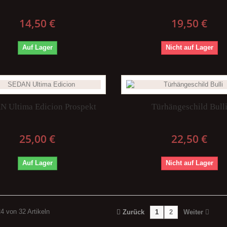
14,50 €
19,50 €
Auf Lager
Nicht auf Lager
 Ultima Edicion Prospekt
Türhängeschild Bull
25,00 €
22,50 €
Auf Lager
Nicht auf Lager
24 von 32 Artikeln
Zurück
1
2
Weiter