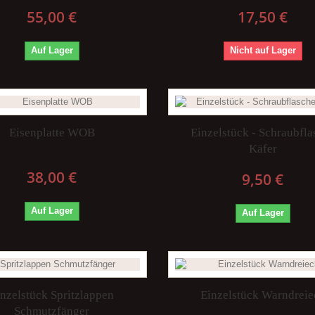
55,00 €
17,50 €
Auf Lager
Nicht auf Lager
Eisenplatte WOB
Einzelstück - Schraubfla
Käfer
38,00 €
9,50 €
Auf Lager
Auf Lager
inzelstück Spritzlappen
Einzelstück Warndreie
Schmutzfänger