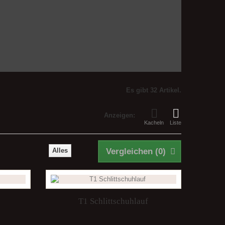
Es gibt 32 Artikel.
Anzeigen:
Kacheln
Liste
Alles
Vergleichen (
0
)
t
T1 Schlittschuhlauf