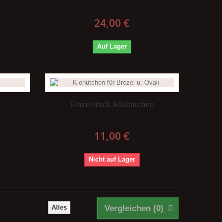
24,00 €
Auf Lager
i
Einzelstück Klohütchen
11,00 €
Nicht auf Lager
Alles
Vergleichen (
0
)