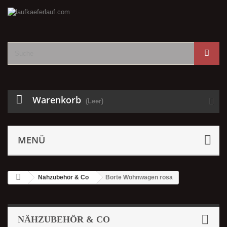
Warenkorb
(Leer)
MENÜ
Nähzubehör & Co
Borte Wohnwagen rosa
NÄHZUBEHÖR & CO