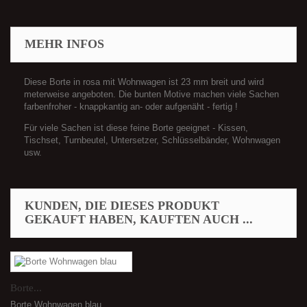
MEHR INFOS
Diese Borte in rosa mit Wohnwagen ist 23 mm breit und wird
meterweise angeboten. Die bunten Motive machen viele Sachen
farbenfroher - knappkantig an- oder aufgenäht - fertig !
Für viele Sachen ist diese feine Borte geeignet - Kissen,
Tischset, Turnbeutel, Untersetzer, Schlüsselbänder, Wohnwagen
usw.
KUNDEN, DIE DIESES PRODUKT
GEKAUFT HABEN, KAUFTEN AUCH ...
Borte...
Borte Wohnwagen blau