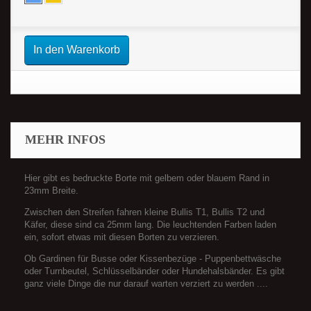
In den Warenkorb
MEHR INFOS
Hier gibt es bedruckte Borte mit gelbem oder blauem Rand in
23mm Breite.
Zwischen den Streifen fahren kleine Bullis T1, Bullis T2 und
Käfer, diese sind ca 25mm lang. Die leuchtenden Farben laden
ein, sofort etwas mit diesen Borten zu verzieren.
Ob Gardinen für Busse oder Kissenbezüge - Puppenbettwäsche
oder Turnbeutel, Schlüsselbänder oder Hundehalsbänder. Es gibt
ganz viele Dinge die nur darauf warten verziert zu werden ....