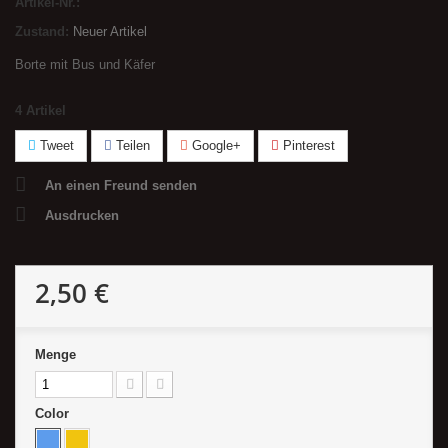
Artikel-Nr.:
Zustand:
Neuer Artikel
Borte mit Bus und Käfer
4
Artikel
Tweet
Teilen
Google+
Pinterest
An einen Freund senden
Ausdrucken
2,50 €
Menge
Color