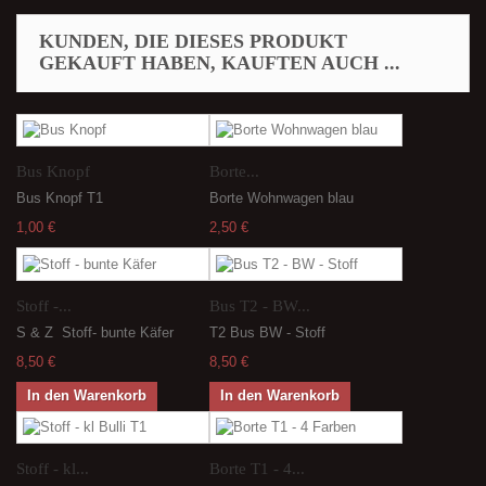
KUNDEN, DIE DIESES PRODUKT
GEKAUFT HABEN, KAUFTEN AUCH ...
Bus Knopf
Borte...
Bus Knopf T1
Borte Wohnwagen blau
1,00 €
2,50 €
Stoff -...
Bus T2 - BW...
S & Z Stoff- bunte Käfer
T2 Bus BW - Stoff
8,50 €
8,50 €
In den Warenkorb
In den Warenkorb
Stoff - kl...
Borte T1 - 4...