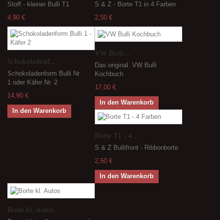
Stoff - kleiner Bulli T1
S & Z - Borte T1 in 4 Farben
4,90 €
2,50 €
VW Bulli...
Schokoladenf...
Das original VW Bulli
Schokoladenform Bulli Nr.
Kochbuch
1 oder Käfer Nr. 2
17,00 €
14,90 €
In den Warenkorb
In den Warenkorb
Borte T1 - 4...
S & Z Bullifront - Ribbonborte
2,50 €
In den Warenkorb
Borte kl. Autos