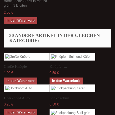
Borte, kleine Autos in rot und
grün - 3 Breiten
2,50 €
In den Warenkorb
30 ANDERE ARTIKEL IN DER GLEICHEN
KATEGORIE:
Große Knöpfe
Knöpfe -...
1,00 €
0,50 €
In den Warenkorb
In den Warenkorb
Holzknopf Auto
Stickpackun...
0,25 €
8,50 €
In den Warenkorb