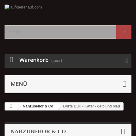
Warenkorb
(Leer)
MENÜ
Nähzubehör & Co
Borte Bulli - Käfer - gelb und blau
NÄHZUBEHÖR & CO