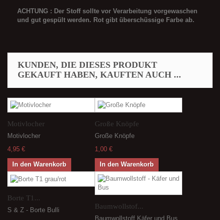
ACHTUNG : Der Stoff sollte vor Verarbeitung vorgewaschen
und gut gespült werden. Rot gibt überschüssige Farbe ab.
KUNDEN, DIE DIESES PRODUKT
GEKAUFT HABEN, KAUFTEN AUCH ...
Motivlocher
Große Knöpfe
Motivlocher
Große Knöpfe
4,95 €
1,00 €
In den Warenkorb
In den Warenkorb
Borte T1...
Baumwollstof...
S & Z - Borte Bulli
Baumwollstoff Käfer und Bus