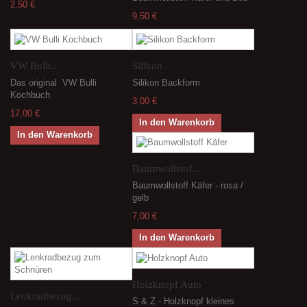
2,50 €
9,50 €
VW Bulli...
Silikon...
Das original VW Bulli
Silikon Backform
Kochbuch
3,00 €
17,00 €
In den Warenkorb
In den Warenkorb
Baumwollstof...
Baumwollstoff Käfer - rosa /
gelb
7,00 €
In den Warenkorb
Holzknopf Auto
Lenkradbezug...
S & Z - Holzknopf kleines