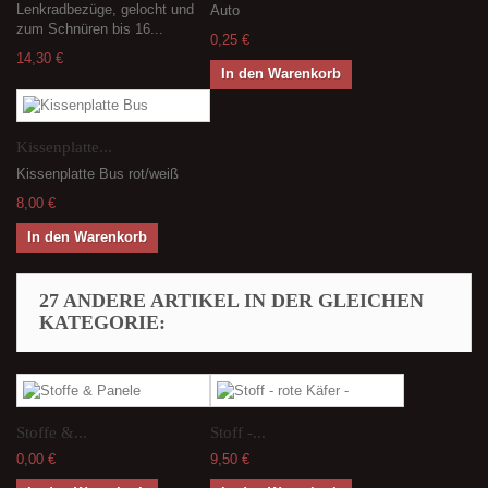
Lenkradbezüge, gelocht und
Auto
zum Schnüren bis 16...
0,25 €
14,30 €
In den Warenkorb
Kissenplatte...
Kissenplatte Bus rot/weiß
8,00 €
In den Warenkorb
27 ANDERE ARTIKEL IN DER GLEICHEN
KATEGORIE:
Stoffe &...
Stoff -...
0,00 €
9,50 €