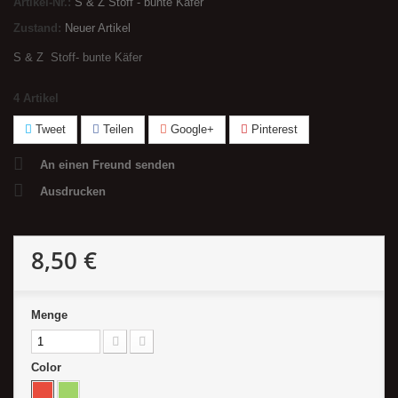
Artikel-Nr.:
S & Z Stoff - bunte Käfer
Zustand:
Neuer Artikel
S & Z Stoff- bunte Käfer
4
Artikel
Tweet
Teilen
Google+
Pinterest
An einen Freund senden
Ausdrucken
8,50 €
Menge
Color