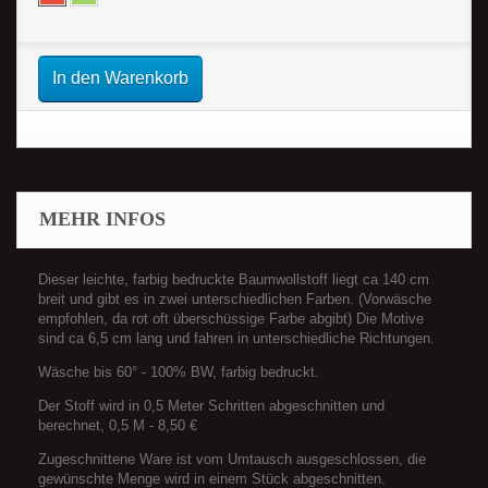
In den Warenkorb
MEHR INFOS
Dieser leichte, farbig bedruckte Baumwollstoff liegt ca 140 cm
breit und gibt es in zwei unterschiedlichen Farben. (Vorwäsche
empfohlen, da rot oft überschüssige Farbe abgibt) Die Motive
sind ca 6,5 cm lang und fahren in unterschiedliche Richtungen.
Wäsche bis 60° - 100% BW, farbig bedruckt.
Der Stoff wird in 0,5 Meter Schritten abgeschnitten und
berechnet, 0,5 M - 8,50 €
Zugeschnittene Ware ist vom Umtausch ausgeschlossen, die
gewünschte Menge wird in einem Stück abgeschnitten.