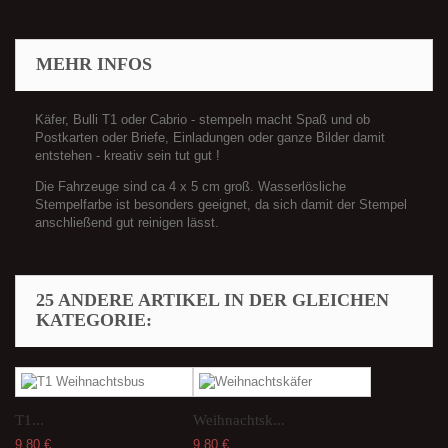
MEHR INFOS
Käfer, Bulli T1 oder Cabrio - stempeln macht Spaß und ob
Postkarten oder Briefe, Einladungen oder ganze Bilder damit
entstehen - kreativ sein tut gut !
Die Fahrzeuge sind ca 4 x 5 cm groß. Wasserlösliche
Stempelfarbe ist besonders geeignet, da sich damit der Stempel
anschließend gut reinigen lässt.
25 ANDERE ARTIKEL IN DER GLEICHEN
KATEGORIE:
T1...
Weihnachtsk...
9,80 €
9,80 €