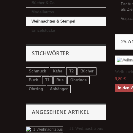
Bücher & Co
Der Auf
als Zie
Modellautos
Verpac
Weihnachten & Stempel
Einzelstücke
25 
STICHWÖRTER
Schmuck
Käfer
T2
Bücher
Weihnacht
9,80 €
Buch
T1
Bus
Ohrringe
In den 
Ohrring
Anhänger
ANGESEHENE ARTIKEL
T1 Weihnachtsbus