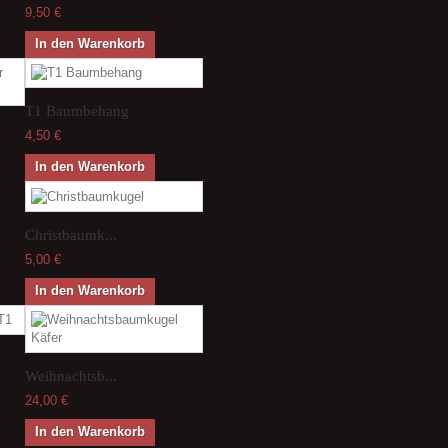
9,50 €
In den Warenkorb
T1 Baumbehang
4,50 €
In den Warenkorb
Christbaumk...
5,00 €
In den Warenkorb
Weihnachtsb...
24,00 €
In den Warenkorb