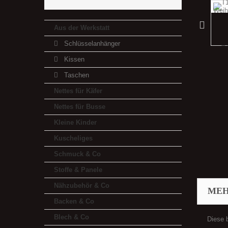
Aus der Werkstatt
Schlüsselanhänger
Kissen
Taschen
Nettes für Käfer
Nettes für Busse
Kleine Kinder
Kuscheliges
Schmuck & Co
Stoffe & Panele
Nähzubehör & Co
MEH
Backen & Co
Blech & Co
Diese 