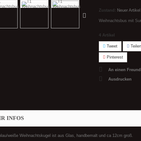
Zustand:
Neuer Artikel
Weihnachtsbus mit Sur
4
Artikel
Tweet
Teile
Pinterest
An einen Freund
Ausdrucken
R INFOS
blau/weiße Weihnachtskugel ist aus Glas, handbemalt und ca 12cm groß.