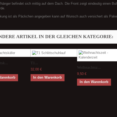
hänger befindet sich mittig auf dem Dach. Die Front zeigt eindeutig einen Bul
rde.
kung ist als Päckchen angegeben kann auf Wunsch auch versichert als Paket
ANDERE ARTIKEL IN DER GLEICHEN KATEGORIE:
sk...
T1...
Weihnachtsz...
32,00 €
9,50 €
Warenkorb
In den Warenkorb
In den Warenkorb