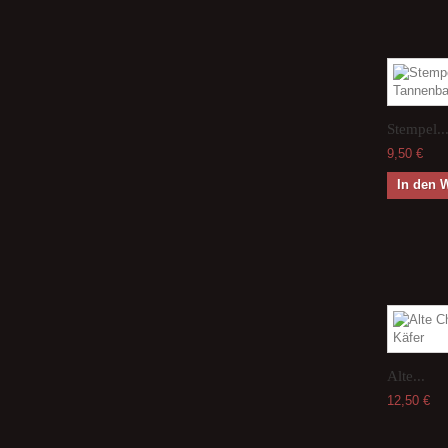
Stempel..
9,50 €
In den 
Alte...
12,50 €