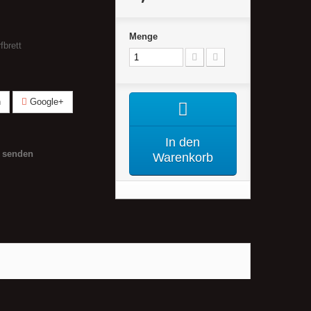
Menge
fbrett
n
Google+
In den
 senden
Warenkorb