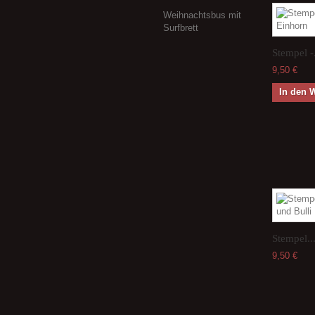
Weihnachtsbus mit
Surfbrett
Stempel -.
9,50 €
In den 
Stempel..
9,50 €