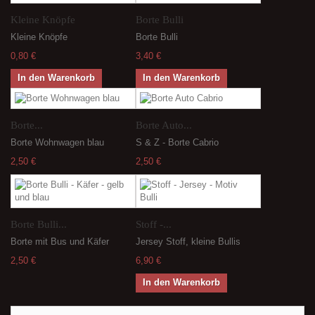
Kleine Knöpfe
Borte Bulli
Kleine Knöpfe
Borte Bulli
0,80 €
3,40 €
In den Warenkorb
In den Warenkorb
Borte...
Borte Auto...
Borte Wohnwagen blau
S & Z - Borte Cabrio
2,50 €
2,50 €
Borte Bulli...
Stoff -...
Borte mit Bus und Käfer
Jersey Stoff, kleine Bullis
2,50 €
6,90 €
In den Warenkorb