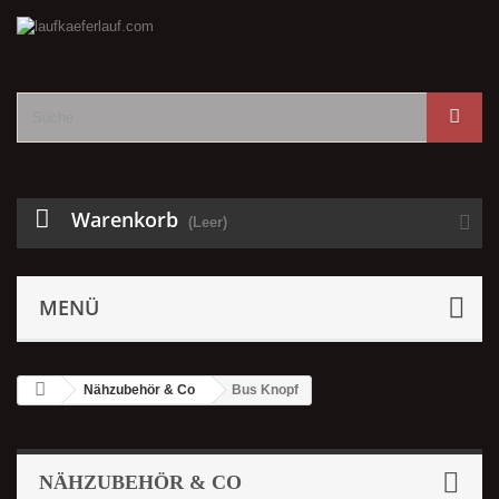
Warenkorb
(Leer)
MENÜ
Nähzubehör & Co
Bus Knopf
NÄHZUBEHÖR & CO