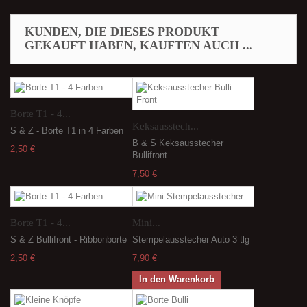
KUNDEN, DIE DIESES PRODUKT
GEKAUFT HABEN, KAUFTEN AUCH ...
Borte T1 - 4...
Keksausstech...
S & Z - Borte T1 in 4 Farben
B & S Keksausstecher
2,50 €
Bullifront
7,50 €
Borte T1 - 4...
Mini...
S & Z Bullifront - Ribbonborte
Stempelausstecher Auto 3 tlg
2,50 €
7,90 €
In den Warenkorb