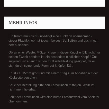
MEHR INFOS
Ein Knopf muß nicht unbedingt eine Funktion übernehmen -
dieser Plastikknopf tut jedoch beides! Schließen und auch noch
nett aussehen.
Ob an einer Weste, Mütze, Kragen - dieser Knopf erfüllt nicht nur
seinen Zweck sondern ist ein besonders niedlicher Knopf ! Gut
angenäht ist er auch schon für Kinderkleidung geeignet, da er
sich durch seine runde Form gut knöpfen läßt.
Er ist ca. 15mm groß und mit einem Steg zum Annähen auf der
Rückseite versehen.
Bei einer Bestellung bitte den Farbwunsch mitteilen. Weiß ist
nicht mehr lieferbar.
Fehlt der Farbwunsch wird eine bunte Farbauswahl vom Anbieter
übernommen.