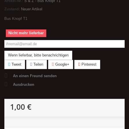
Artikel-Nr.:
S & Z - Bus Knopf T1
Zustand:
Neuer Artikel
Bus Knopf T1
Nicht mehr lieferbar
Wenn lieferbar, bitte benachrichtigen
Tweet
Teilen
Google+
Pinterest
An einen Freund senden
Ausdrucken
1,00 €